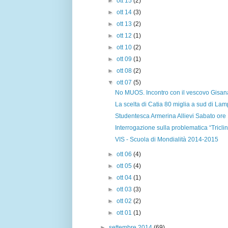
►
ott 15
(2)
►
ott 14
(3)
►
ott 13
(2)
►
ott 12
(1)
►
ott 10
(2)
►
ott 09
(1)
►
ott 08
(2)
▼
ott 07
(5)
No MUOS. Incontro con il vescovo Gisan
La scelta di Catia 80 miglia a sud di La
Studentesca Armerina Allievi Sabato ore 1
Interrogazione sulla problematica “Triclini
VIS - Scuola di Mondialità 2014-2015
►
ott 06
(4)
►
ott 05
(4)
►
ott 04
(1)
►
ott 03
(3)
►
ott 02
(2)
►
ott 01
(1)
►
settembre 2014
(69)