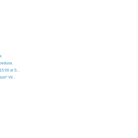
a
mpedusa.
5:00 al S...
um” Vil...