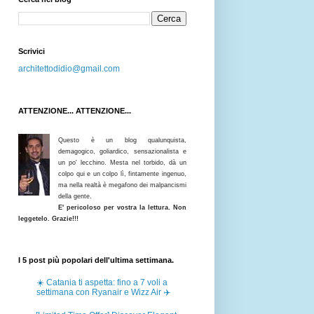
Scrivici
architettodidio@gmail.com
ATTENZIONE... ATTENZIONE...
Questo è un blog qualunquista,
demagogico, goliardico, sensazionalista e
un po' lecchino. Mesta nel torbido, dà un
colpo qui e un colpo lì, fintamente ingenuo,
ma nella realtà è megafono dei malpancismi
della gente.
E' pericoloso per vostra la lettura. Non
leggetelo. Grazie!!!
I 5 post più popolari dell'ultima settimana.
☀️ Catania ti aspetta: fino a 7 voli a
settimana con Ryanair e Wizz Air ✈️