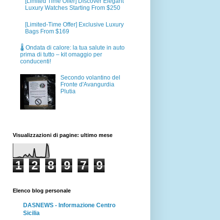
[Limited Time Offer] Discover Elegant
Luxury Watches Starting From $250
[Limited-Time Offer] Exclusive Luxury
Bags From $169
🌡️ Ondata di calore: la tua salute in auto
prima di tutto – kit omaggio per
conducenti!
Secondo volantino del
Fronte d'Avangurdia
Plutia
Visualizzazioni di pagine: ultimo mese
1
2
8
9
7
9
Elenco blog personale
DASNEWS - Informazione Centro
Sicilia