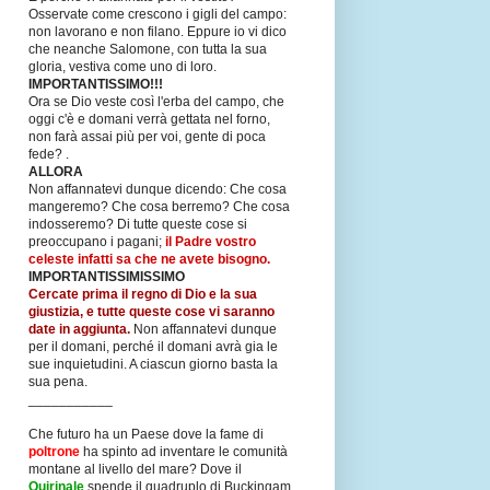
Osservate come crescono i gigli del campo:
non lavorano e non filano. Eppure io vi dico
che neanche Salomone, con tutta la sua
gloria, vestiva come uno di loro.
IMPORTANTISSIMO!!!
Ora se Dio veste così l'erba del campo, che
oggi c'è e domani verrà gettata nel forno,
non farà assai più per voi, gente di poca
fede? .
ALLORA
Non affannatevi dunque dicendo: Che cosa
mangeremo? Che cosa berremo? Che cosa
indosseremo? Di tutte queste cose si
preoccupano i pagani;
il Padre vostro
celeste infatti sa che ne avete bisogno.
IMPORTANTISSIMISSIMO
Cercate prima il regno di Dio e la sua
giustizia, e tutte queste cose vi saranno
date in aggiunta.
Non affannatevi dunque
per il domani, perché il domani avrà gia le
sue inquietudini. A ciascun giorno basta la
sua pena.
___________
Che futuro ha un Paese dove la fame di
poltrone
ha spinto ad inventare le comunità
montane al livello del mare? Dove il
Quirinale
spende il quadruplo di Buckingam