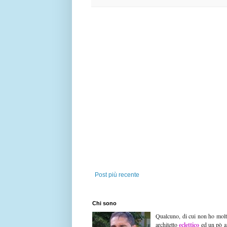
Post più recente
Chi sono
Qualcuno, di cui non ho mol
architetto
eclettico
ed un pò an