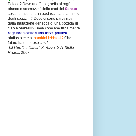
Palace? Dove una "lasagnetta al ragù
bianco e scamozza" dello chef del
Senato
costa la metà di una pastasciutta alla mensa
degli spazzini? Dove ci sono partiti nati
dalla mutazione genetica di una bottega di
cuio e ombrelli? Dove conviene fiscalmente
regalare soldi ad una forza politica
piuttosto che ai
bambini lebbrosi?
Che
futuro ha un paese così?
dal libro "La Casta", S. Rizzo, G.A. Stella,
Rizzoli, 2007