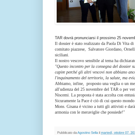
TAR dovrà pronunciarsi il prossimo 25 novem
Il dossier è stato realizzato da Paola Di Vita d
comitato piazzese, Salvatore Giordano, Ornella
siciliani.
Il nostro vescovo sensibile al tema ha dichiarat
"Questo incontro per la consegna del dossier s
capire perché gli altri vescovi non abbiano an
l'inquinamento del territorio, la salute, ma ev
Abbiamo, infine, proposto una veglia o un mess
all'udienza del 25 novembre del TAR o per vene
Niscemi. La proposta è stata accolta con entu
Sicuramente la Pace è ciò di cui questo mond
Mons. Gisana è vicino a tutti gli attivisti e dar
armonia con le meraviglie che possiede!"
Pubblicato da
Agostino Sella
il
martedì, ottobre 07, 20