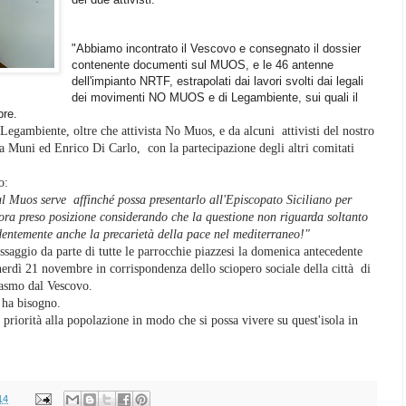
"Abbiamo incontrato il Vescovo e consegnato il dossier
contenente documenti sul MUOS, e le 46 antenne
dell'impianto NRTF, estrapolati dai lavori svolti dai legali
dei movimenti NO MUOS e di Legambiente, sui quali il
bre.
i Legambiente, oltre che attivista No Muos, e da alcuni attivisti del nostro
 Muni ed Enrico Di Carlo, con la partecipazione degli altri comitati
o:
ul Muos serve affinché possa presentarlo all'Episcopato Siciliano per
cora preso posizione considerando che la questione non riguarda soltanto
identemente anche la precarietà della pace nel mediterraneo!"
aggio da parte di tutte le parrocchie piazzesi la domenica antecedente
rdì 21 novembre in corrispondenza dello sciopero sociale della città di
siasmo dal Vescovo.
o ha bisogno.
à priorità alla popolazione in modo che si possa vivere su quest'isola in
14