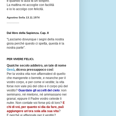
e quando si alza fa un sospiro.
La mattina mi accoglie con facilità
e io lo accolgo con felicità.
Agostino Sella 13.11.1974
________
Dal libro della Sapienza. Cap. II
"Lasciamo dovunque i segni della nostra
gioia perché questo ci spetta, questa è la
nostra parte".
PER VIVERE FELICI.
Qualche secolo addietro, un tale di nome
Gesù
, diceva pressappoco così
:
Per la vostra vita non affannatevi di quello
che mangerete o berrete, e neanche per il
vostro corpo, e per come vi vestite; la vita
forse non vale più del cibo e il corpo più del
vestito?
Guardate gli uccelli del cielo
: non
seminano, né mietono, né ammassano nei
granai; eppure il Padre vostro celeste li
nutre. Non contate voi forse più di loro?
E
chi di voi, per quanto si dia da fare, può
aggiungere un'ora sola alla sua vita
?
E perché vi affannate per il vestito?