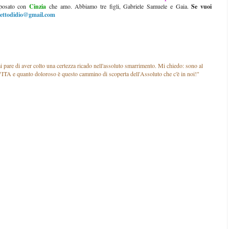
posato con
Cinzia
che amo. Abbiamo tre figli, Gabriele Samuele e Gaia.
Se vuoi
tettodidio@gmail.com
 pare di aver colto una certezza ricado nell'assoluto smarrimento. Mi chiedo: sono al
VITA e quanto doloroso è questo cammino di scoperta dell'Assoluto che c'è in noi!"