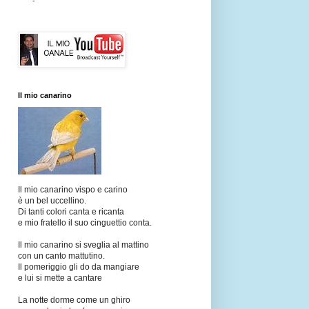
-
Il mio canarino
Il mio canarino vispo e carino
è un bel uccellino.
Di tanti colori canta e ricanta
e mio fratello il suo cinguettio conta.
Il mio canarino si sveglia al mattino
con un canto mattutino.
Il pomeriggio gli do da mangiare
e lui si mette a cantare
La notte dorme come un ghiro